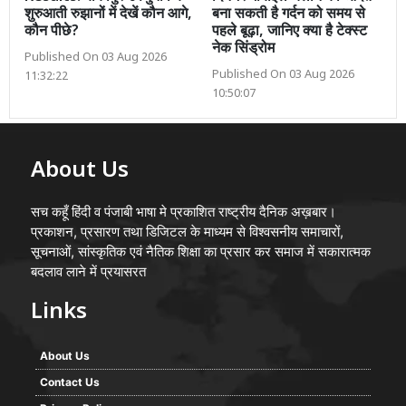
शुरुआती रुझानों में देखें कौन आगे,
बना सकती है गर्दन को समय से
कौन पीछे?
पहले बूढ़ा, जानिए क्या है टेक्स्ट
नेक सिंड्रोम
Published On 03 Aug 2026
Published On 03 Aug 2026
11:32:22
10:50:07
About Us
सच कहूँ हिंदी व पंजाबी भाषा मे प्रकाशित राष्ट्रीय दैनिक अख़बार।
प्रकाशन, प्रसारण तथा डिजिटल के माध्यम से विश्वसनीय समाचारों,
सूचनाओं, सांस्कृतिक एवं नैतिक शिक्षा का प्रसार कर समाज में सकारात्मक
बदलाव लाने में प्रयासरत
Links
About Us
Contact Us