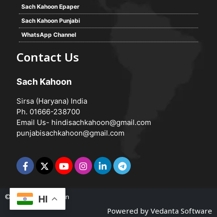
Sach Kahoon Epaper
Sach Kahoon Punjabi
WhatsApp Channel
Contact Us
Sach Kahoon
Sirsa (Haryana) India
Ph. 01666-238700
Email Us-
hindisachkahoon@gmail.com
punjabisachkahoon@gmail.com
© 2026 -
Sach Kahoon
HI
Powered by
Vedanta Software