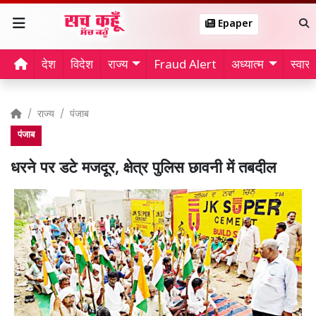
Epaper
देश
विदेश
राज्य
Fraud Alert
अध्यात्म
स्वास्थ
राज्य
पंजाब
पंजाब
धरने पर डटे मजदूर, क्षेत्र पुलिस छावनी में तबदील