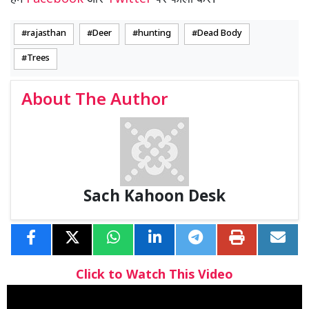
rajasthan
Deer
hunting
Dead Body
Trees
About The Author
Sach Kahoon Desk
Click to Watch This Video