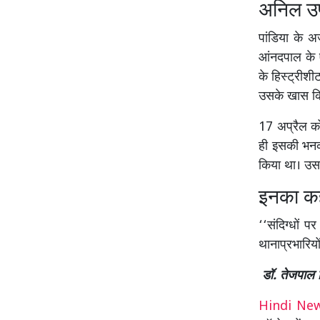
अनिल उर्
पांडिया के अ
आंनदपाल के ए
के हिस्ट्रीशी
उसके खास कि
17 अप्रैल को
ही इसकी भनक 
किया था। उससे
इनका कह
‘‘संदिग्धों 
थानाप्रभारियो
डॉ. तेजपाल 
Hindi N