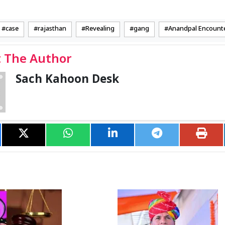
case
rajasthan
Revealing
gang
Anandpal Encount
 The Author
Sach Kahoon Desk