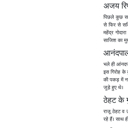
अजय रिणव
पिछले कुछ सम
से फिर से सक्
महेंद्र गोदार
साजिश का मुख
आनंदपाल ग
भले ही आंनदप
इस गिरोह के क
की पकड़ में नह
जुड़े हुए थे।
ठेहट के गु
राजू ठेहट व 
रहे हैं। साथ