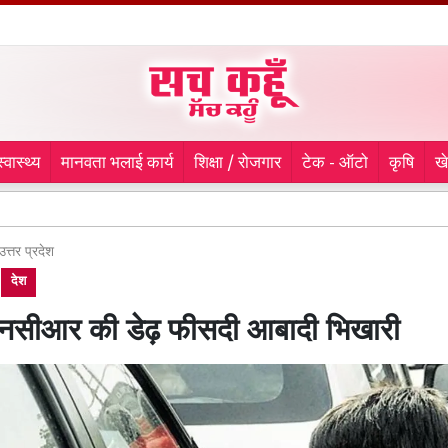
स्वास्थ्य
मानवता भलाई कार्य
शिक्षा / रोजगार
टेक - ऑटो
कृषि
ख
Ghagga
उत्तर प्रदेश
देश
 एनसीआर की डेढ़ फीसदी आबादी भिखारी