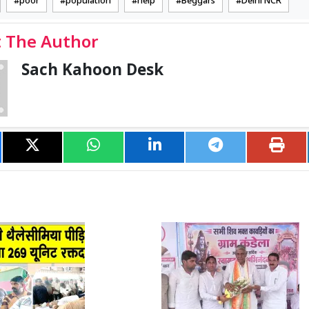
poor
population
help
Beggars
Delhi NCR
 The Author
Sach Kahoon Desk