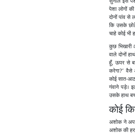
सुनील इस पेशे
पेशा लोगों 
दोनों पांव से
कि उसके छोट
चाहे कोई भी 
कुछ भिखारी अ
वाले दोनों हा
हूँ, ऊपर से
करेगा?’ वैसे
कोई सात-आठ स
गंवाने पड़े।
उसके हाथ बच 
कोई कि
अशोक ने अपन
अशोक की हर ज