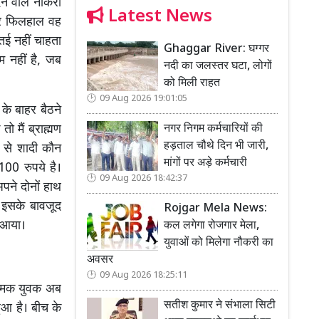
ेने वाले नौकरी
Latest News
और फिलहाल वह
कतई नहीं चाहता
Ghaggar River: घग्गर
 नहीं है, जब
नदी का जलस्तर घटा, लोगों
को मिली राहत
09 Aug 2026 19:01:05
के बाहर बैठने
नगर निगम कर्मचारियों की
ो मैं ब्राह्मण
हड़ताल चौथे दिन भी जारी,
 से शादी कौन
मांगों पर अड़े कर्मचारी
100 रुपये है।
09 Aug 2026 18:42:37
पने दोनों हाथ
 इसके बावजूद
Rojgar Mela News:
र आया।
कल लगेगा रोजगार मेला,
युवाओं को मिलेगा नौकरी का
अवसर
09 Aug 2026 18:25:11
नामक युवक अब
सतीश कुमार ने संभाला सिटी
ुआ है। बीच के