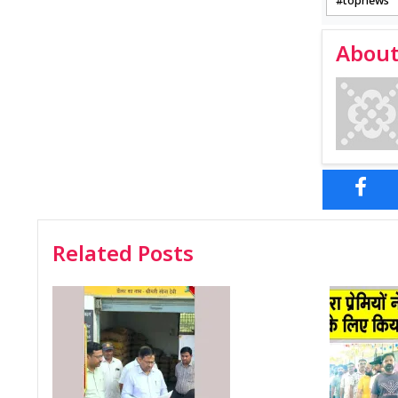
topnews
About
Related Posts