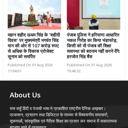
महान शहीद ऊधम सिंह के ‘शहीदी
पंजाब पुलिस ने हरियाणा आधारित
दिवस’ पर मुख्यमंत्री भगवंत सिंह
नकल गिरोह का किया भंडाफोड़,
मान की ओर से 107 करोड़ रुपए
किसी को भी पंजाब की शिक्षा
से अधिक के विकास प्रोजेक्ट
व्यवस्था को बदनाम नहीं करने देंगे:
सुनाम को समर्पित
हरजोत सिंह बैंस
Published On 01 Aug 2026
Published On 01 Aug 2026
11:04:01
10:48:32
About Us
सच कहूँ हिंदी व पंजाबी भाषा मे प्रकाशित राष्ट्रीय दैनिक अख़बार।
प्रकाशन, प्रसारण तथा डिजिटल के माध्यम से विश्वसनीय समाचारों,
सूचनाओं, सांस्कृतिक एवं नैतिक शिक्षा का प्रसार कर समाज में सकारात्मक
बदलाव लाने में प्रयासरत