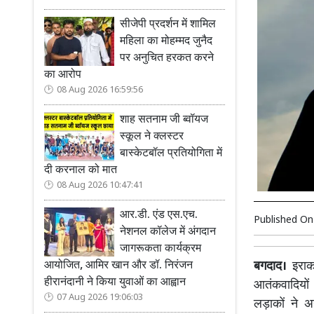
सीजेपी प्रदर्शन में शामिल
महिला का मोहम्मद जुनैद
पर अनुचित हरकत करने
का आरोप
08 Aug 2026 16:59:56
शाह सतनाम जी ब्वॉयज
स्कूल ने क्लस्टर
बास्केटबॉल प्रतियोगिता में
दी करनाल को मात
08 Aug 2026 10:47:41
आर.डी. एंड एस.एच.
Published O
नेशनल कॉलेज में अंगदान
जागरूकता कार्यक्रम
बगदाद।
इराक 
आयोजित, आमिर खान और डॉ. निरंजन
हीरानंदानी ने किया युवाओं का आह्वान
आतंकवादियों
07 Aug 2026 19:06:03
लड़ाकों ने अ