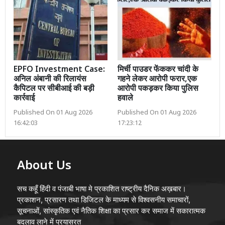
EPFO Investment Case:
मिर्ची पाउडर फेंककर चांदी के
अनिल अंबानी की रिलायंस
गहने लेकर आरोपी फरार,एक
कैपिटल पर सीबीआई की बड़ी
आरोपी पकड़कर किया पुलिस
कार्रवाई
हवाले
Published On 01 Aug 2026
Published On 01 Aug 2026
16:42:03
17:23:12
About Us
सच कहूँ हिंदी व पंजाबी भाषा मे प्रकाशित राष्ट्रीय दैनिक अख़बार।
प्रकाशन, प्रसारण तथा डिजिटल के माध्यम से विश्वसनीय समाचारों,
सूचनाओं, सांस्कृतिक एवं नैतिक शिक्षा का प्रसार कर समाज में सकारात्मक
बदलाव लाने में प्रयासरत