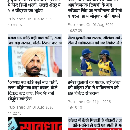
Japan Earthquake: जापान
जंतर-मंतर विवाद: PM मोदी पर
में फिर हिली धरती, उत्तरी क्षेत्र में
आपत्तिजनक टिप्पणी के बाद
5.8 तीव्रता का भूकंप
रुचिका सिंह का माफीनामा वीडियो
वायरल, हाथ जोड़कर मांगी माफी
Published On 01 Aug 2026
Published On 01 Aug 2026
13:09:36
10:37:09
'अध्यक्ष पद कोई बड़ी बात नहीं',
इमेशा दुलानी का शतक, श्रीलंका
राजा वड़िंग का बड़ा बयान; बोले-
की महिला टीम ने पाकिस्तान को
टिकट कट जाए, फिर भी नहीं
छह विकेट से हराया
छोड़ूंगा कांग्रेस
Published On 31 Jul 2026
Published On 01 Aug 2026
16:15:10
11:22:13