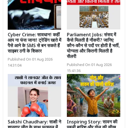
Cyber Crime: सावधान! कहीं
Parliament Jobs: संसद में
आप ना फंस जाना! ट्रेडिंग खाते में
कैसे मिलती है नौकरी? जानिए
पैसे आने के SMS से बन सकते हैं
कौन-कौन से पदों पर होती है भर्ती,
साइबर ठगी के शिकार
योग्यता और कितनी मिलती है
सैलरी
Published On 01 Aug 2026
Published On 01 Aug 2026
14:31:04
15:41:36
Sakshi Chaudhary: साक्षी ने
Inspiring Story: सावन की
शानदार जीत के साथ फाइनल में
पहली बारिश और गोलू की सीख