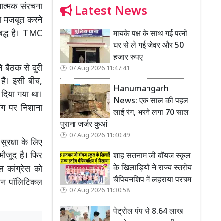
नात्मक संरचना
Latest News
ो मजबूत करने
िबद्ध है। TMC
मायके पक्ष के साथ गई पत्नी
घर से ले गई जेवर और 50
हजार रुपए
 बैठक से दूरी
07 Aug 2026 11:47:41
है। इसी बीच,
Hanumangarh
 दिया गया था।
News: एक साल की पहल
ांग पर निशाना
लाई रंग, भरने लगा 70 साल
पुराना जर्जर कुआं
07 Aug 2026 11:40:49
ुरक्षा के लिए
 मौजूद है। फिर
शाह सतनाम जी बॉयज स्कूल
के खिलाड़ियों ने राज्य स्तरीय
ूल कांग्रेस को
चैंपियनशिप में लहराया परचम
डियन पॉलिटिकल
07 Aug 2026 11:30:58
पेट्रोल पंप से 8.64 लाख