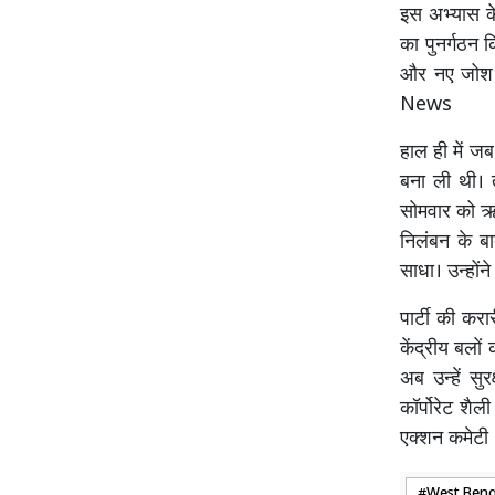
इस अभ्यास के
का पुनर्गठन
और नए जोश और
News
हाल ही में ज
बना ली थी। 
सोमवार को ऋत
निलंबन के बा
साधा। उन्हों
पार्टी की कर
केंद्रीय बलों
अब उन्हें सुर
कॉर्पोरेट शै
एक्शन कमेटी
West Beng