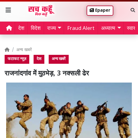
Epaper
देश
विदेश
राज्य
Fraud Alert
अध्यात्म
स्वास्थ
अन्य खबरें
फटाफट न्यूज़
देश
अन्य खबरें
राजनांदगांव में मुठभेड़, 3 नक्सली ढेर