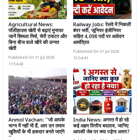
Agricultural News:
Railway Jobs: रेलवे में निकली
पॉलीहाउस खेती से बढ़ाएं मुनाफा
बंपर भर्ती, जूनियर इंजीनियर
जानें शिमला मिर्च, चेरी टमाटर और
सहित 4,098 पदों पर आवेदन
बिना बीज वाले खीरे की उन्नत
आमंत्रित
खेती
Published On 31 Jul 2026
Published On 31 Jul 2026
15:54:41
11:54:43
Anmol Vachan: ''जो आपके
India News: अगस्त में हो रहे
भाग्य में नहीं भी हैं, आप उन तमाम
कई अहम वित्तीय बदलाव, जानिए
खुशियों के भी हकदार बनते जाएंगे
आपकी जेब पर क्या पड़ेगा असर?
''