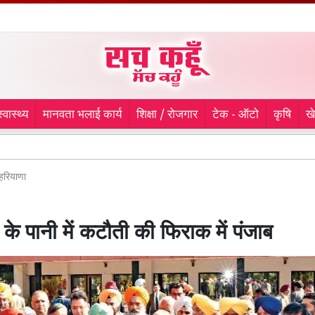
स्वास्थ्य
मानवता भलाई कार्य
शिक्षा / रोजगार
टेक - ऑटो
कृषि
ख
9 माह से लापता
हरियाणा
 के पानी में कटौती की फिराक में पंजाब