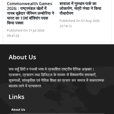
Commonwealth Games
बरवाला में गुरुधाम पार्क का
2026: : राष्ट्रमंडल खेलों में
लोकार्पण, मंत्री गंगवा ने किया
नायब सूबेदार जैस्मिन लम्बोरिया ने
पौधारोपण
भारत का 10वां बॉक्सिंग पदक
Published On 01 Aug 2026
किया पक्का
20:14:12
Published On 31 Jul 2026
09:47:28
About Us
सच कहूँ हिंदी व पंजाबी भाषा मे प्रकाशित राष्ट्रीय दैनिक अख़बार।
प्रकाशन, प्रसारण तथा डिजिटल के माध्यम से विश्वसनीय समाचारों,
सूचनाओं, सांस्कृतिक एवं नैतिक शिक्षा का प्रसार कर समाज में सकारात्मक
बदलाव लाने में प्रयासरत
Links
About Us