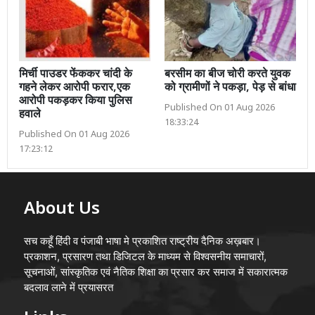
मिर्ची पाउडर फेंककर चांदी के
बरसीम का बीज चोरी करते युवक
गहने लेकर आरोपी फरार,एक
को ग्रामीणों ने पकड़ा, पेड़ से बांधा
आरोपी पकड़कर किया पुलिस
Published On 01 Aug 2026
हवाले
18:33:24
Published On 01 Aug 2026
17:23:12
About Us
सच कहूँ हिंदी व पंजाबी भाषा मे प्रकाशित राष्ट्रीय दैनिक अख़बार।
प्रकाशन, प्रसारण तथा डिजिटल के माध्यम से विश्वसनीय समाचारों,
सूचनाओं, सांस्कृतिक एवं नैतिक शिक्षा का प्रसार कर समाज में सकारात्मक
बदलाव लाने में प्रयासरत