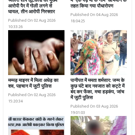
ज्वेलरी शॉप लूटकांड का मुख्य
में 'एक पेड़ माँ के नाम' अभियान के
आरोपी पैर में गोली लगने से
तहत किया गया पौधारोपण
घायल, तीन आरोपी गिरफ्तार
Published On 04 Aug 2026
Published On 02 Aug 2026
18:04:25
10:33:26
मम्मड़ माइनर में मिला अधेड़ का
पानीपत में ममता शर्मसार: जन्म के
शव, पहचान में जुटी पुलिस
कुछ घंटे बाद नवजात को कट्टे में
बंद कर फेंका, मचा हड़कंप, जांच
Published On 02 Aug 2026
में जुटी पुलिस
15:20:34
Published On 03 Aug 2026
19:01:03