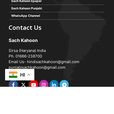
Sach Kahoon Epaper
Sach Kahoon Punjabi
WhatsApp Channel
Contact Us
Sach Kahoon
Sirsa (Haryana) India
Ph. 01666-238700
Email Us-
hindisachkahoon@gmail.com
punjabisachkahoon@gmail.com
HI
© 2026 -
Sach Kahoon
Powered by
Vedanta Software