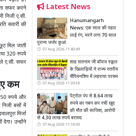
 कम पड़ता है।
Latest News
ाना सफर करने
ाली निजी ए.सी.
Hanumangarh
्रति सवारी की
News: एक साल की पहल
लाई रंग, भरने लगा 70 साल
पुराना जर्जर कुआं
 छूट मिल जाती
07 Aug 2026 11:40:49
ाया 320 रुपये
ाले ए.सी. सफर
शाह सतनाम जी बॉयज स्कूल
के खिलाड़ियों ने राज्य स्तरीय
चैंपियनशिप में लहराया परचम
हुए कम
07 Aug 2026 11:30:58
पेट्रोल पंप से 8.64 लाख
े 50 रुपये और
रुपये का गबन कर रची खुद
निजी बसों में
की मौत की साजिश, आरोपी
यालपुरा मिर्जा
से 4.30 लाख रुपये बरामद
देगा। उन्होंने
07 Aug 2026 11:18:00