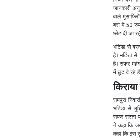
निजी बस माल
जानकारी अनु
वाले मुसाफिरो
बस में 50 रु
छोट दी जा रही
भटिंडा से बर
है। भटिंडा स
है। सफर महंग
में छूट दे रहे है
किराया
रामपुरा निवा
भटिंडा से लु
सफर सस्ता पड़त
ने कहा कि जब 
कहा कि इस सु