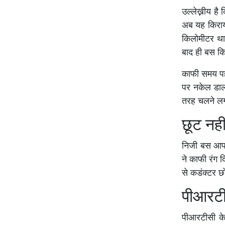
उल्लेख्नीय है
अब यह किराया
किलोमीटर था। 
बाद ही बस किर
काफी समय पह
पर नकेल डालन
तरह चलने ल
छूट नही
निजी बस आपर
ने काफी रंग 
से कडंक्टर छो
पीआरटीस
पीआरटीसी के 