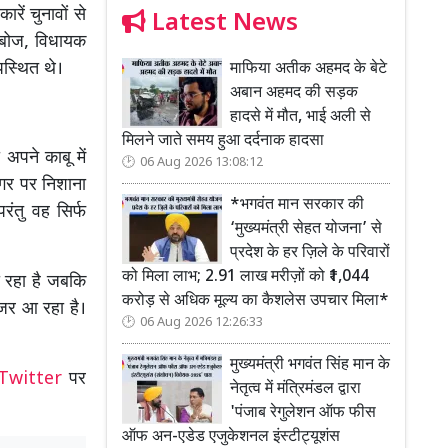
रें चुनावों से
Latest News
म्बोज, विधायक
पस्थित थे।
माफिया अतीक अहमद के बेटे
अबान अहमद की सड़क
हादसे में मौत, भाई अली से
मिलने जाते समय हुआ दर्दनाक हादसा
अपने काबू में
06 Aug 2026 13:08:12
ूगर पर निशाना
*भगवंत मान सरकार की
रंतु वह सिर्फ
‘मुख्यमंत्री सेहत योजना’ से
प्रदेश के हर ज़िले के परिवारों
को मिला लाभ; 2.91 लाख मरीज़ों को ₹1,044
ा रहा है जबकि
करोड़ से अधिक मूल्य का कैशलेस उपचार मिला*
जर आ रहा है।
06 Aug 2026 12:26:33
मुख्यमंत्री भगवंत सिंह मान के
Twitter
पर
नेतृत्व में मंत्रिमंडल द्वारा
'पंजाब रेगुलेशन ऑफ फीस
ऑफ अन-एडेड एजुकेशनल इंस्टीट्यूशंस