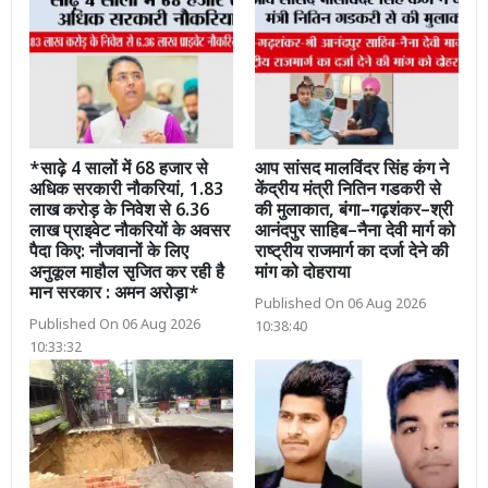
*साढ़े 4 सालों में 68 हजार से
आप सांसद मालविंदर सिंह कंग ने
अधिक सरकारी नौकरियां, 1.83
केंद्रीय मंत्री नितिन गडकरी से
लाख करोड़ के निवेश से 6.36
की मुलाकात, बंगा–गढ़शंकर–श्री
लाख प्राइवेट नौकरियों के अवसर
आनंदपुर साहिब–नैना देवी मार्ग को
पैदा किए: नौजवानों के लिए
राष्ट्रीय राजमार्ग का दर्जा देने की
अनुकूल माहौल सृजित कर रही है
मांग को दोहराया
मान सरकार : अमन अरोड़ा*
Published On 06 Aug 2026
Published On 06 Aug 2026
10:38:40
10:33:32