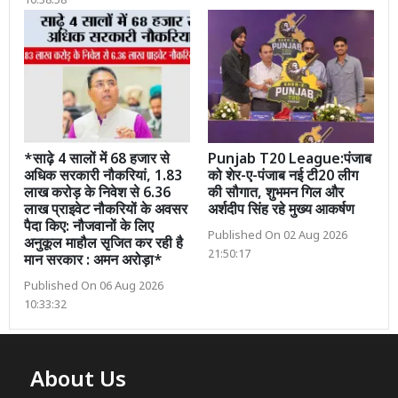
10:38:58
*साढ़े 4 सालों में 68 हजार से
Punjab T20 League:पंजाब
अधिक सरकारी नौकरियां, 1.83
को शेर-ए-पंजाब नई टी20 लीग
लाख करोड़ के निवेश से 6.36
की सौगात, शुभमन गिल और
लाख प्राइवेट नौकरियों के अवसर
अर्शदीप सिंह रहे मुख्य आकर्षण
पैदा किए: नौजवानों के लिए
Published On 02 Aug 2026
अनुकूल माहौल सृजित कर रही है
21:50:17
मान सरकार : अमन अरोड़ा*
Published On 06 Aug 2026
10:33:32
About Us