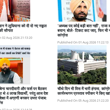
ान ने लुधियाना को दी दो नए स्कूल
'अध्यक्ष पद कोई बड़ी बात नहीं', राजा व
की सौगात
बयान; बोले- टिकट कट जाए, फिर भी नही
कांग्रेस
 02 Aug 2026 21:13:20
Published On 01 Aug 2026 11:22:13
 बिना चारदीवारी और फर्श पर बैठकर
चौथे दिन भी विस में भारी हंगामा, कांग्र
र थे 4 लाख विद्यार्थी, परंतु आज देश
कार्यस्थगन प्रस्ताव स्पीकर ने किए ख
 शिक्षा में अग्रणी बनकर उभरा पंजाब:
Published On 05 Aug 2026 21:22:20
ंस