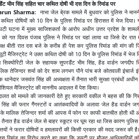
ंट भीम सिंह सहित चार कथित दोषी भी दस दिन के रिमांड पर
arun Sharma:
नाभा जेल बे्रक मामले मेें बुधवार को पुलिस ने मान
कथित दोषियों को 10 दिन के पुलिस रिमांड पर हिरासत में भेज दिया।
 घटी घटना में मुख्य साजिशकर्ता के आरोप अधीन उत्तर प्रदेश के शाम
ह को गत दिवस पंजाब पुलिस ने रिमांड पर यहां लाया था जिसे देर रात 
समक्ष बीती रात दस बजे के करीब ही पेश कर पुलिस रिमांड की मांग क
यूटी मैजिस्ट्रेट ने उक्त कथित दोषी को 10 दिन के पुलिस रिमांड में भेज
मम सिक्योरिटी जेल के सहायक सुपरडैंट भीम सिंह, हैड वार्डन जगदीप 
लिक तेजिन्दर शर्मा को देर शाम लगभग पौने पांच बजे कोतवाली इंचार्ज इं
 थानेदार जसवंत सिंह की अध्यक्षता में तैनात भारी सुरक्षा प्रबंधों अध
ीशियल मैजिस्ट्रेट की माननीय अदालत में पेश किया।
ालत को मामले की जानकारी देते हुए सरकारी वकील ने बहस की कि गि
म सिंह की फरार गैंगस्टरों व आतंकवादियों के अलावा जेल हैड वार्डन 
 के मालिक तेजिन्दर शर्मा की आपस में फोन पर काफी बातचीत होती थी
र तैनात हैड वार्डन जेल से बाहर स्कूटर पर घूम रहा था जिस कारण पुलि
क्तियों ने फरार दोषियों व हमलावरों की किसी प्रकार की मदद जरूर की है।
लिस रिमांड का विरोध करते हुए कहा कि ड्यूटी पर मौजूद आधिकारियों 