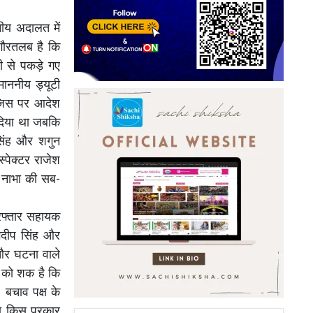
नीय अदालत में
 गौरतलब है कि
ली से पकड़े गए
माननीय ड्यूटी
ी जिस पर आदेश
 दिया था जबकि
सिंह और शगुन
स्पेक्टर राजेश
ीन नाभा की सब-
रफ्तार सहायक
जगदीप सिंह और
 और घटना वाले
स को शक है कि
 बचाव पक्ष के
को किस प्रकार