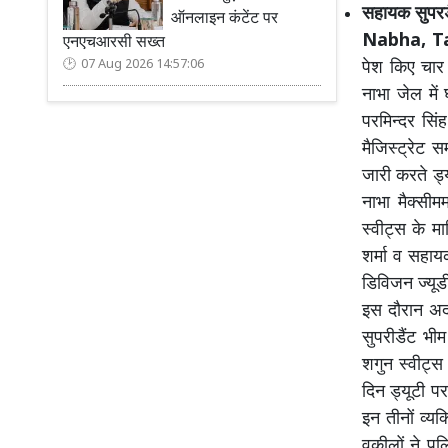
सहायक सुपरडै
ऑनलाइन कंटेंट पर
Nabha, T
एनएचआरसी सख्त
07 Aug 2026 14:57:06
पेश किए चार 
नाभा जेल में
परमिन्दर सिं
मैजिस्ट्रेट 
जारी करते ड्
नाभा मैक्सी
स्वीट्स के मा
शर्मा व सहायक
डिविजन ज्यूड
इस दौरान अद
सुपरीडैंट भी
शगुन स्वीट्स
दिन ड्यूटी प
इन तीनों व्य
वकीलों ने पु