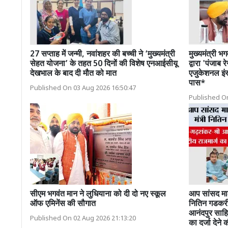
27 सप्ताह में जन्मी, नवांशहर की बच्ची ने ‘मुख्यमंत्री
मुख्यमंत्री भगव
सेहत योजना’ के तहत 50 दिनों की विशेष एनआईसीयू
द्वारा 'पंज
देखभाल के बाद दी मौत को मात
एजुकेशनल इंस
पास*
Published On 03 Aug 2026 16:50:47
Published On
सीएम भगवंत मान ने लुधियाना को दी दो नए स्कूल
आप सांसद मालव
ऑफ एमिनेंस की सौगात
नितिन गडकरी 
आनंदपुर साहिब–
Published On 02 Aug 2026 21:13:20
का दर्जा देने 