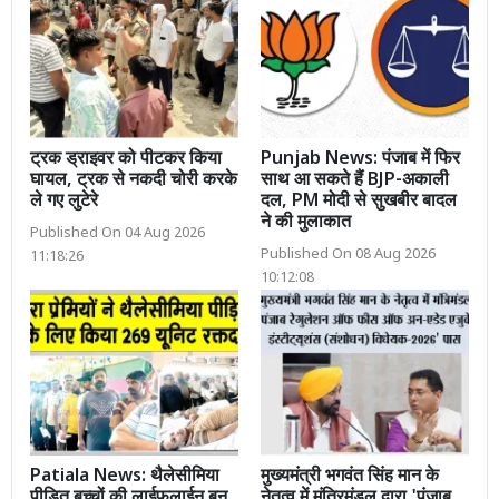
ट्रक ड्राइवर को पीटकर किया
Punjab News: पंजाब में फिर
घायल, ट्रक से नकदी चोरी करके
साथ आ सकते हैं BJP-अकाली
ले गए लुटेरे
दल, PM मोदी से सुखबीर बादल
ने की मुलाकात
Published On 04 Aug 2026
Published On 08 Aug 2026
11:18:26
10:12:08
Patiala News: थैलेसीमिया
मुख्यमंत्री भगवंत सिंह मान के
पीड़ित बच्चों की लाईफलाईन बन
नेतृत्व में मंत्रिमंडल द्वारा 'पंजाब