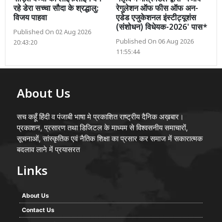
रहे डेरा सच्चा सौदा के श्रद्धालु:
रेगुलेशन ऑफ फीस ऑफ अन-
विजय पाहवा
एडेड एजुकेशनल इंस्टीट्यूशंस
(संशोधन) विधेयक-2026' पास*
Published On 02 Aug 2026
Published On 06 Aug 2026
20:43:20
11:55:44
About Us
सच कहूँ हिंदी व पंजाबी भाषा मे प्रकाशित राष्ट्रीय दैनिक अख़बार।
प्रकाशन, प्रसारण तथा डिजिटल के माध्यम से विश्वसनीय समाचारों,
सूचनाओं, सांस्कृतिक एवं नैतिक शिक्षा का प्रसार कर समाज में सकारात्मक
बदलाव लाने में प्रयासरत
Links
About Us
Contact Us