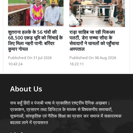
शुतराना हलके के 56 गांवों की
राड़ा साहिब जा रही पिकअप
68,500 एकड़ भूमि को सिंचाई के
पलटी, डेरा सच्चा सौदा के
लिए मिला नहरी पानी: बरिंदर
सेवादारों ने घायलों को पहुँचाया
कुमार गोयल
अस्पताल
Published On 31 Jul 2026
Published On 06 Aug 2026
10:43:24
16:23:11
About Us
सच कहूँ हिंदी व पंजाबी भाषा मे प्रकाशित राष्ट्रीय दैनिक अख़बार।
प्रकाशन, प्रसारण तथा डिजिटल के माध्यम से विश्वसनीय समाचारों,
सूचनाओं, सांस्कृतिक एवं नैतिक शिक्षा का प्रसार कर समाज में सकारात्मक
बदलाव लाने में प्रयासरत