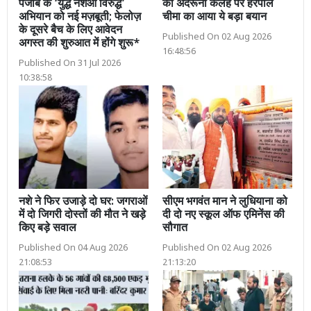
पंजाब के ‘युद्ध नशेआं विरुद्ध’
की अंदरूनी कलह पर हरपाल
अभियान को नई मज़बूती; फेलोज़
चीमा का आया ये बड़ा बयान
के दूसरे बैच के लिए आवेदन
Published On 02 Aug 2026
अगस्त की शुरुआत में होंगे शुरू*
16:48:56
Published On 31 Jul 2026
10:38:58
नशे ने फिर उजाड़े दो घर: जगराओं
सीएम भगवंत मान ने लुधियाना को
में दो जिगरी दोस्तों की मौत ने खड़े
दी दो नए स्कूल ऑफ एमिनेंस की
किए बड़े सवाल
सौगात
Published On 04 Aug 2026
Published On 02 Aug 2026
21:08:53
21:13:20