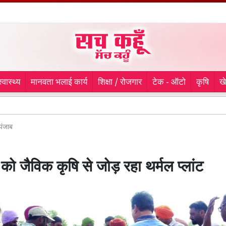
स्वास्थ्य
मानवता भलाई कार्य
शिक्षा / रोजगार
टेक - ऑटो
कृषि
ख
लुधियाना
पंजाब
को जैैविक कृषि से जोड़ रहा थर्मल प्लांट