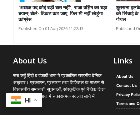
'अध्यक्ष पद कोई बड़ी बात नहीं', राजा वड़िंग का बड़ा
शुतराना हलके
बयान; बोले- टिकट कट जाए, फिर भी नहीं छोड़ूंगा
को सिंचाई के 
कांग्रेस
गोयल
Published On 01 Aug 2026 11:22:13
Published On
About Us
Links
सच कहूँ हिंदी व पंजाबी भाषा मे प्रकाशित राष्ट्रीय दैनिक
About Us
अख़बार। प्रकाशन, प्रसारण तथा डिजिटल के माध्यम से
Contact Us
विश्वसनीय समाचारों, सूचनाओं, सांस्कृतिक एवं नैतिक शिक्षा
Privacy Poli
का प्रसार कर समाज में सकारात्मक बदलाव लाने में
HI
प्रयासरत
Terms and C