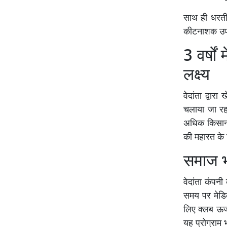
साथ ही धरती
कीटनाशक उपय
3 वर्षो
लक्ष्य
वेदांता द्वा
चलाया जा रहा
अधिक किसानों
की महारत के 
समाज भल
वेदांता कंपनी
समय पर मेडिकल
लिए क्लब ऊर्
यह प्रोग्राम भ