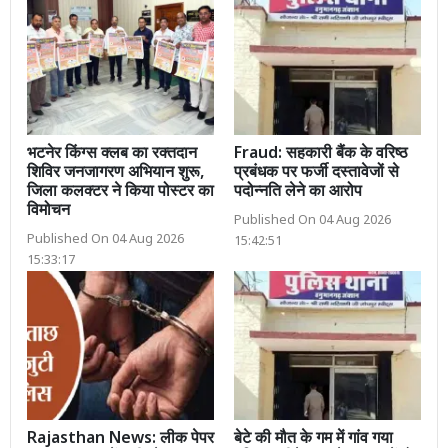
भटनेर किंग्स क्लब का रक्तदान
Fraud: सहकारी बैंक के वरिष्ठ
शिविर जनजागरण अभियान शुरू,
प्रबंधक पर फर्जी दस्तावेजों से
जिला कलक्टर ने किया पोस्टर का
पदोन्नति लेने का आरोप
विमोचन
Published On 04 Aug 2026
Published On 04 Aug 2026
15:42:51
15:33:17
Rajasthan News: लीक पेपर
बेटे की मौत के गम में गांव गया