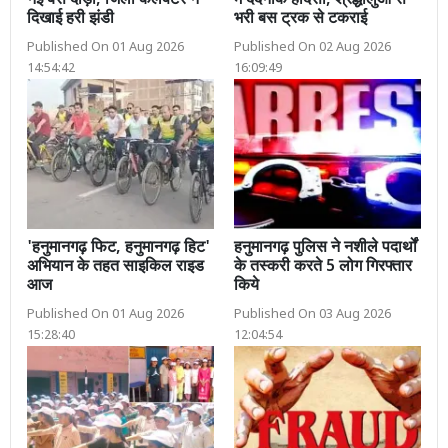
नई बसें दौड़ीं, जिला कलक्टर ने
में दर्दनाक हादसा, श्रद्धालुओं से
दिखाई हरी झंडी
भरी बस ट्रक से टकराई
Published On 01 Aug 2026
Published On 02 Aug 2026
14:54:42
16:09:49
'हनुमानगढ़ फिट, हनुमानगढ़ हिट'
हनुमानगढ़ पुलिस ने नशीले पदार्थों
अभियान के तहत साइकिल राइड
के तस्करी करते 5 लोग गिरफ्तार
आज
किये
Published On 01 Aug 2026
Published On 03 Aug 2026
15:28:40
12:04:54