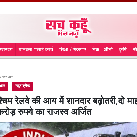
स्वास्थ्य
मानवता भलाई कार्य
शिक्षा / रोजगार
टेक - ऑटो
कृषि
ख
9 माह से 
राजस्थान
थान
न्यूज़ ब्रीफ
्चिम रेलवे की आय में शानदार बढ़ोतरी,दो माह 
ोड़ रुपये का राजस्व अर्जित