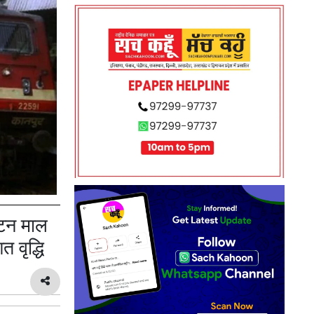
 टन माल
 वृद्धि