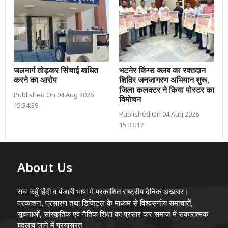
जलमार्ग तोड़कर सिंचाई बाधित
भटनेर किंग्स क्लब का रक्तदान
करने का आरोप
शिविर जनजागरण अभियान शुरू,
जिला कलक्टर ने किया पोस्टर का
Published On 04 Aug 2026
विमोचन
15:34:39
Published On 04 Aug 2026
15:33:17
About Us
सच कहूँ हिंदी व पंजाबी भाषा मे प्रकाशित राष्ट्रीय दैनिक अख़बार।
प्रकाशन, प्रसारण तथा डिजिटल के माध्यम से विश्वसनीय समाचारों,
सूचनाओं, सांस्कृतिक एवं नैतिक शिक्षा का प्रसार कर समाज में सकारात्मक
बदलाव लाने में प्रयासरत