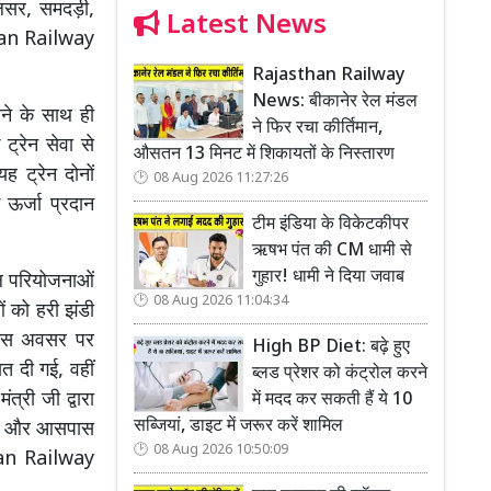
कलसर, समदड़ी,
Latest News
sthan Railway
Rajasthan Railway
News: बीकानेर रेल मंडल
ने के साथ ही
ने फिर रचा कीर्तिमान,
ट्रेन सेवा से
औसतन 13 मिनट में शिकायतों के निस्तारण
यह ट्रेन दोनों
08 Aug 2026 11:27:26
 ऊर्जा प्रदान
टीम इंडिया के विकेटकीपर
ऋषभ पंत की CM धामी से
गुहार! धामी ने दिया जवाब
रेल परियोजनाओं
08 Aug 2026 11:04:34
ं को हरी झंडी
। इस अवसर पर
High BP Diet: बढ़े हुए
त दी गई, वहीं
ब्लड प्रेशर को कंट्रोल करने
्री जी द्वारा
में मदद कर सकती हैं ये 10
सब्जियां, डाइट में जरूर करें शामिल
ाली और आसपास
08 Aug 2026 10:50:09
sthan Railway