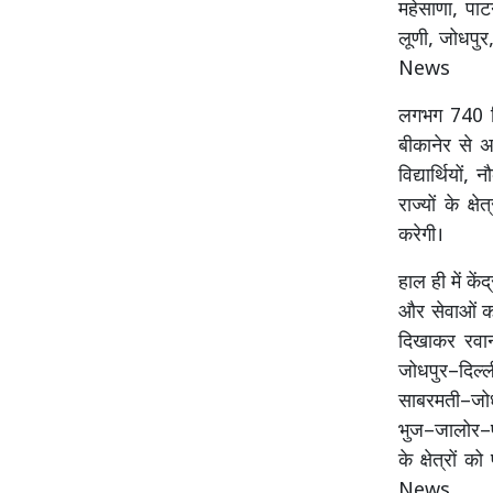
महेसाणा, पाट
लूणी, जोधपुर
News
लगभग 740 कि
बीकानेर से अ
विद्यार्थियों
राज्यों के क
करेगी।
हाल ही में के
और सेवाओं का
दिखाकर रवान
जोधपुर–दिल्ल
साबरमती–जोधप
भुज–जालोर–प
के क्षेत्रों
News