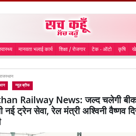
स्वास्थ्य
मानवता भलाई कार्य
शिक्षा / रोजगार
टेक - ऑटो
कृषि
ख
Rajast
राजस्थान
थान
न्यूज़ ब्रीफ
han Railway News: जल्द चलेगी बीका
नई ट्रेन सेवा, रेल मंत्री अश्विनी वैष्णव दि
ी