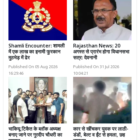
Shamli Encounter: शामली
Rajasthan News: 20
में एक लाख का इनामी फुरकान
अगस्त से प्रारंभ होगा विधानसभा
मुठभेड़ में ढेर
सत्र: देवनानी
Published On 05 Aug 2026
Published On 31 Jul 2026
16:29:46
10:04:21
भाकियू टिकैत के ब्लॉक अध्यक्ष
कार से खींचकर युवक पर लाठी-
बनाए जाने पर गुरदीप चौधरी का
डंडों, बेल्ट व ईंट से हमला, छह