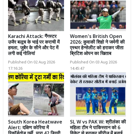
Karachi Attack: गैंगस्टर
Women's British Open
उजैर बलूच के भाई पर कराची में
2026: कुवाकी शिहो ने जर्मनी की
हमला, जुबैर के सीने और पेट में
एस्थर हेन्सेलीट को हराकर जीता
लगी कई गोलियां
ब्रिटिश ओपन का खिताब
Published On 02 Aug 2026
Published On 03 Aug 2026
17:16:26
14:45:47
South Korea Heatwave
SL W vs PAK W: श्रीलंका की
Alert: दक्षिण कोरिया में
महिला टीम ने पाकिस्तान को 6
रिकॉर्डतोड़ गर्मी, पारा 42 डिग्री
विकेट से हराकर सीरीज में बनाई