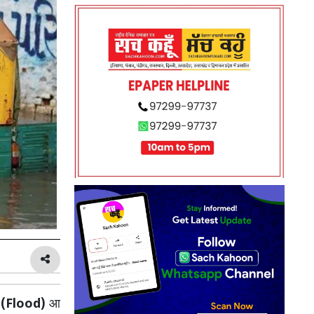
़
(Flood)
आ