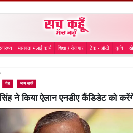
स्वास्थ्य
मानवता भलाई कार्य
शिक्षा / रोजगार
टेक - ऑटो
कृषि
ख
Harid
ं
देश
अन्य खबरें
सिंह ने किया ऐलान एनडीए कैंडिडेट को करेंगे