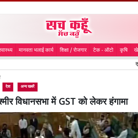
स्वास्थ्य
मानवता भलाई कार्य
शिक्षा / रोजगार
टेक - ऑटो
कृषि
ख
लुधियाना में क
ं
देश
अन्य खबरें
श्मीर विधानसभा में GST को लेकर हंगामा