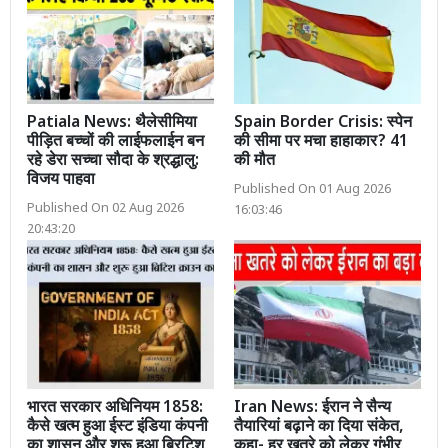
Patiala News: थैलेसीमिया
Spain Border Crisis: स्पेन
पीड़ित बच्चों की लाईफलाईन बन
की सीमा पर मचा हाहाकार? 41
रहे डेरा सच्चा सौदा के श्रद्धालु:
की मौत
विजय पाहवा
Published On 01 Aug 2026
Published On 02 Aug 2026
16:03:46
20:43:20
भारत सरकार अधिनियम 1858:
Iran News: ईरान ने सैन्य
कैसे खत्म हुआ ईस्ट इंडिया कंपनी
तैयारियां बढ़ाने का दिया संकेत,
का शासन और शुरू हुआ ब्रिटिश
कहा- हर खतरे को लेकर गंभीर