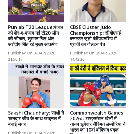
Punjab T20 League:पंजाब
CBSE Cluster Judo
को शेर-ए-पंजाब नई टी20 लीग
Championship: सीबीएसई
की सौगात, शुभमन गिल और
क्लस्टर जूडो चैम्पियनशिप में
अर्शदीप सिंह रहे मुख्य आकर्षण
प्राची का गोल्डन पंच
Published On 02 Aug 2026
Published On 04 Aug 2026
21:50:17
14:42:26
Sakshi Chaudhary: साक्षी ने
Commonwealth Games
शानदार जीत के साथ फाइनल में
2026: : राष्ट्रमंडल खेलों में
बनाई जगह
नायब सूबेदार जैस्मिन लम्बोरिया ने
भारत का 10वां बॉक्सिंग पदक
Published On 01 Aug 2026