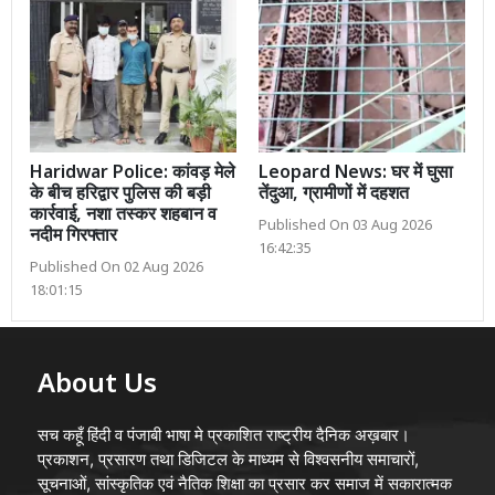
Haridwar Police: कांवड़ मेले
Leopard News: घर में घुसा
के बीच हरिद्वार पुलिस की बड़ी
तेंदुआ, ग्रामीणों में दहशत
कार्रवाई, नशा तस्कर शहबान व
Published On 03 Aug 2026
नदीम गिरफ्तार
16:42:35
Published On 02 Aug 2026
18:01:15
About Us
सच कहूँ हिंदी व पंजाबी भाषा मे प्रकाशित राष्ट्रीय दैनिक अख़बार।
प्रकाशन, प्रसारण तथा डिजिटल के माध्यम से विश्वसनीय समाचारों,
सूचनाओं, सांस्कृतिक एवं नैतिक शिक्षा का प्रसार कर समाज में सकारात्मक