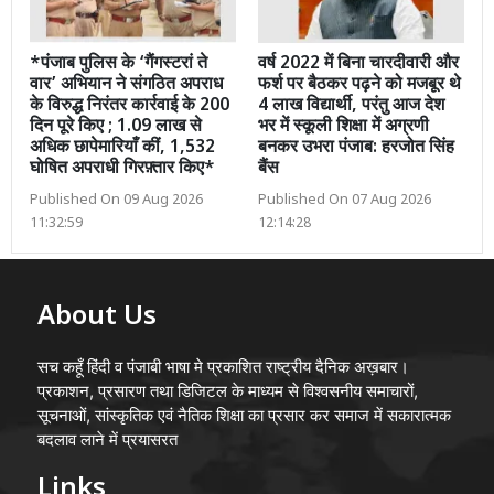
*पंजाब पुलिस के ‘गैंगस्टरां ते
वर्ष 2022 में बिना चारदीवारी और
वार’ अभियान ने संगठित अपराध
फर्श पर बैठकर पढ़ने को मजबूर थे
के विरुद्ध निरंतर कार्रवाई के 200
4 लाख विद्यार्थी, परंतु आज देश
दिन पूरे किए ; 1.09 लाख से
भर में स्कूली शिक्षा में अग्रणी
अधिक छापेमारियाँ कीं, 1,532
बनकर उभरा पंजाब: हरजोत सिंह
घोषित अपराधी गिरफ़्तार किए*
बैंस
Published On 09 Aug 2026
Published On 07 Aug 2026
11:32:59
12:14:28
About Us
सच कहूँ हिंदी व पंजाबी भाषा मे प्रकाशित राष्ट्रीय दैनिक अख़बार।
प्रकाशन, प्रसारण तथा डिजिटल के माध्यम से विश्वसनीय समाचारों,
सूचनाओं, सांस्कृतिक एवं नैतिक शिक्षा का प्रसार कर समाज में सकारात्मक
बदलाव लाने में प्रयासरत
Links