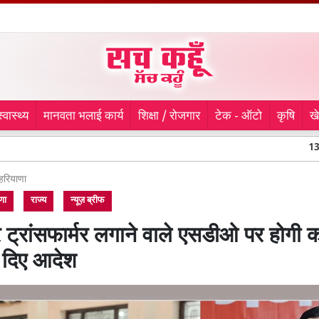
स्वास्थ्य
मानवता भलाई कार्य
शिक्षा / रोजगार
टेक - ऑटो
कृषि
ख
13 वर्षों में कोई न
हरियाणा
णा
राज्य
न्यूज़ ब्रीफ
र ट्रांसफार्मर लगाने वाले एसडीओ पर होगी का
 दिए आदेश