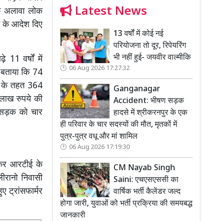
Latest News
के अलावा लोक
े के आदेश दिए
13 वर्षों में कोई नई
परियोजना तो दूर, रिपेयरिंग
भी नहीं हुई- जयवीर वाल्मीकि
 11 वर्षों में
06 Aug 2026 17:27:32
ने बताया कि 74
ना के तहत 364
Ganganagar
1 लाख रुपये की
Accident: भीषण सड़क
र सड़क को चार
हादसे में श्रीकरनपुर के एक
ही परिवार के चार सदस्यों की मौत, मृतकों में
पुत्र-पुत्र वधू और मां शामिल
06 Aug 2026 17:19:30
ी कर आरटीई के
CM Nayab Singh
लीरानो निवासी
Saini: एचएसएससी का
ए ट्रांसफार्मर
वार्षिक भर्ती कैलेंडर जल्द
होगा जारी, युवाओं को भर्ती प्रक्रिया की समयबद्ध
जानकारी