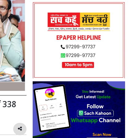
ीं 338