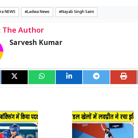
tra NEWS
Ladwa News
Nayab Singh Saini
 The Author
Sarvesh Kumar