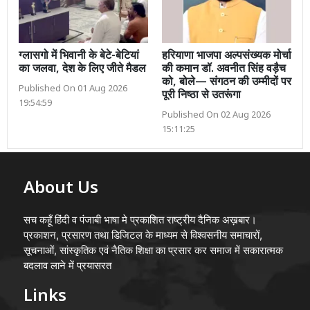
ग्लासगो में भिवानी के बेटे-बेटियां
हरियाणा भाजपा अल्पसंख्यक मोर्चा
का जलवा, देश के लिए जीते मैडल
की कमान डॉ. अवनीत सिंह वड़ैच
को, बोले— संगठन की उम्मीदों पर
Published On 01 Aug 2026
पूरी निष्ठा से उतरूंगा
19:54:59
Published On 02 Aug 2026
15:11:25
About Us
सच कहूँ हिंदी व पंजाबी भाषा मे प्रकाशित राष्ट्रीय दैनिक अख़बार।
प्रकाशन, प्रसारण तथा डिजिटल के माध्यम से विश्वसनीय समाचारों,
सूचनाओं, सांस्कृतिक एवं नैतिक शिक्षा का प्रसार कर समाज में सकारात्मक
बदलाव लाने में प्रयासरत
Links