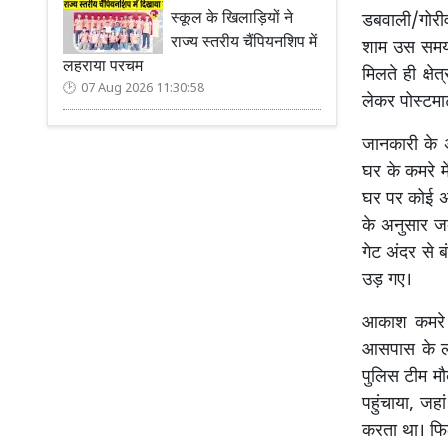
स्कूल के खिलाड़ियों ने
डबवाली/गोरीव
राज्य स्तरीय चैंपियनशिप में
शाम उस समय 
लहराया परचम
मिलते ही क्ष
07 Aug 2026 11:30:58
लेकर पोस्टमा
जानकारी के अ
घर के कमरे म
घर पर कोई अन
के अनुसार जब
गेट अंदर से 
उड़ गए।
आकाश कमरे म
आसपास के लो
पुलिस टीम मौ
पहुंचाया, जह
करता था। फिल