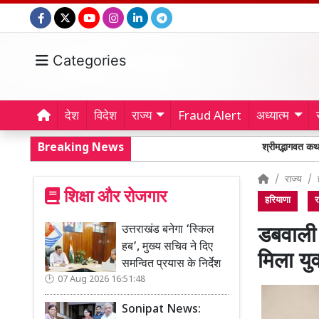
Categories
देश
विदेश
राज्य
Fraud Alert
अध्यात्म
Breaking News
श्रीमद्भागवत कथा में शामिल हु
राज्य
शिक्षा और रोजगार
हरियाणा
र
उत्तराखंड बनेगा ‘स्किल
डबवाली 
हब’, मुख्य सचिव ने दिए
मिला य
समन्वित प्रयास के निर्देश
07 Aug 2026 16:51:48
Sonipat News: