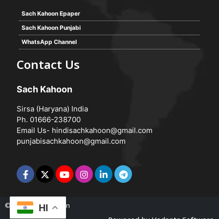
Sach Kahoon Epaper
Sach Kahoon Punjabi
WhatsApp Channel
Contact Us
Sach Kahoon
Sirsa (Haryana) India
Ph. 01666-238700
Email Us-
hindisachkahoon@gmail.com
punjabisachkahoon@gmail.com
© 2026 -
Sach Kahoon
HI