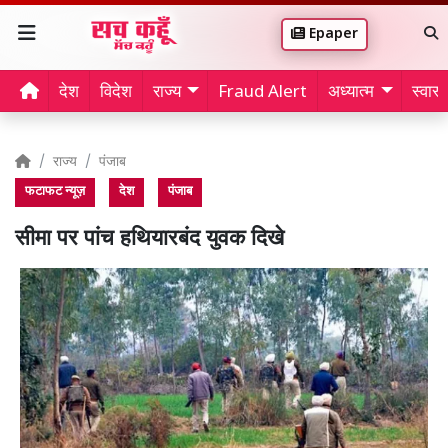
Epaper
देश
विदेश
राज्य
Fraud Alert
अध्यात्म
स्वास्थ
राज्य
पंजाब
फटाफट न्यूज़
देश
पंजाब
सीमा पर पांच हथियारबंद युवक दिखे