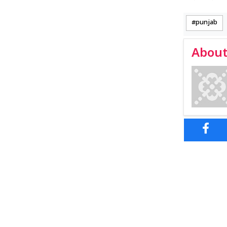
punjab
About