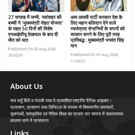
27 सप्ताह में जन्मी, नवांशहर की
आम आदमी पार्टी सरकार देश के
बच्ची ने ‘मुख्यमंत्री सेहत योजना’
लिए महान बलिदान देने वाले
के तहत 50 दिनों की विशेष
स्वतंत्रता सेनानियों के सपनों को
एनआईसीयू देखभाल के बाद दी
साकार करने के लिए पूरी तरह
मौत को मात
प्रतिबद्ध : मुख्यमंत्री भगवंत सिंह
मान
Published On 03 Aug 2026
Published On 01 Aug 2026
16:50:47
11:38:52
About Us
सच कहूँ हिंदी व पंजाबी भाषा मे प्रकाशित राष्ट्रीय दैनिक अख़बार।
प्रकाशन, प्रसारण तथा डिजिटल के माध्यम से विश्वसनीय समाचारों,
सूचनाओं, सांस्कृतिक एवं नैतिक शिक्षा का प्रसार कर समाज में सकारात्मक
बदलाव लाने में प्रयासरत
Links