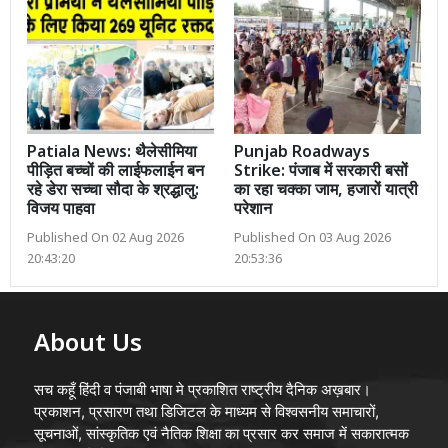
Patiala News: थैलेसीमिया
Punjab Roadways
पीड़ित बच्चों की लाईफलाईन बन
Strike: पंजाब में सरकारी बसों
रहे डेरा सच्चा सौदा के श्रद्धालु:
का रहा चक्का जाम, हजारों यात्री
विजय पाहवा
परेशान
Published On 02 Aug 2026
Published On 03 Aug 2026
20:43:20
20:53:36
About Us
सच कहूँ हिंदी व पंजाबी भाषा मे प्रकाशित राष्ट्रीय दैनिक अख़बार।
प्रकाशन, प्रसारण तथा डिजिटल के माध्यम से विश्वसनीय समाचारों,
सूचनाओं, सांस्कृतिक एवं नैतिक शिक्षा का प्रसार कर समाज में सकारात्मक