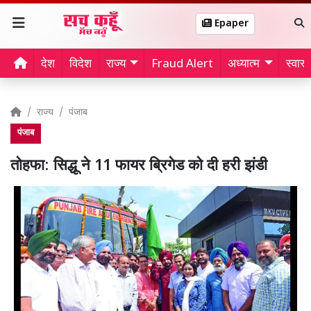
Epaper
देश
विदेश
राज्य
Fraud Alert
अध्यात्म
स्वास्थ
राज्य
पंजाब
पंजाब
तोहफा: सिद्धू ने 11 फायर ब्रिगेड को दी हरी झंडी