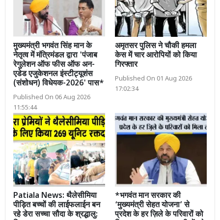
मुख्यमंत्री भगवंत सिंह मान के
अमृतसर पुलिस ने चौकी हमला
नेतृत्व में मंत्रिमंडल द्वारा 'पंजाब
केस में चार आरोपियों को किया
रेगुलेशन ऑफ फीस ऑफ अन-
गिरफ्तार
एडेड एजुकेशनल इंस्टीट्यूशंस
Published On 01 Aug 2026
(संशोधन) विधेयक-2026' पास*
17:02:34
Published On 06 Aug 2026
11:55:44
Patiala News: थैलेसीमिया
*भगवंत मान सरकार की
पीड़ित बच्चों की लाईफलाईन बन
‘मुख्यमंत्री सेहत योजना’ से
रहे डेरा सच्चा सौदा के श्रद्धालु:
प्रदेश के हर ज़िले के परिवारों को