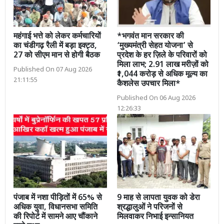
महंगाई भत्ते को लेकर कर्मचारियों
*भगवंत मान सरकार की
का चंडीगढ़ रैली में बड़ा इक्ट्ठ,
‘मुख्यमंत्री सेहत योजना’ से
27 को सीएम मान से होगी बैठक
प्रदेश के हर ज़िले के परिवारों को
मिला लाभ; 2.91 लाख मरीज़ों को
Published On 07 Aug 2026
₹1,044 करोड़ से अधिक मूल्य का
21:11:55
कैशलेस उपचार मिला*
Published On 06 Aug 2026
12:26:33
पंजाब में नशा पीड़ितों में 65% से
9 माह से लापता युवक को डेरा
अधिक युवा, विधानसभा समिति
श्रद्धालुओं ने परिजनों से
की रिपोर्ट में सामने आए चौंकाने
मिलवाकर निभाई इन्सानियत