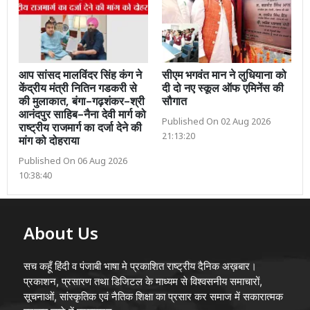
आप सांसद मालविंदर सिंह कंग ने
सीएम भगवंत मान ने लुधियाना को
केंद्रीय मंत्री नितिन गडकरी से
दी दो नए स्कूल ऑफ एमिनेंस की
की मुलाकात, बंगा–गढ़शंकर–श्री
सौगात
आनंदपुर साहिब–नैना देवी मार्ग को
Published On 02 Aug 2026
राष्ट्रीय राजमार्ग का दर्जा देने की
21:13:20
मांग को दोहराया
Published On 06 Aug 2026
10:38:40
About Us
सच कहूँ हिंदी व पंजाबी भाषा मे प्रकाशित राष्ट्रीय दैनिक अख़बार।
प्रकाशन, प्रसारण तथा डिजिटल के माध्यम से विश्वसनीय समाचारों,
सूचनाओं, सांस्कृतिक एवं नैतिक शिक्षा का प्रसार कर समाज में सकारात्मक